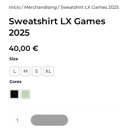
Início
/
Merchandising
/ Sweatshirt LX Games 2025
Sweatshirt LX Games
2025
40,00
€
Quantidade
Size
de
Sweatshirt
L
M
S
XL
LX
Games
Cores
2025
Adicionar