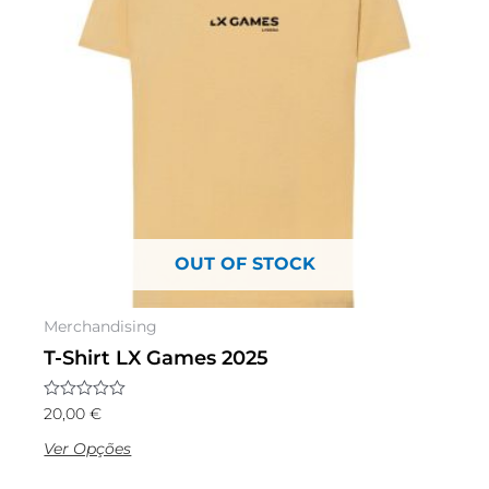
multiple
variants.
The
options
may
be
chosen
on
the
OUT OF STOCK
product
page
Merchandising
T-Shirt LX Games 2025
Avaliação
20,00
€
0
de
Ver Opções
5