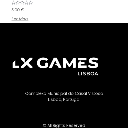
Avaliação
5,00
€
0
de
Ler Mais
5
Complexo Municipal do Casal Vistoso
Lisboa, Portugal
© All Rights Reserved