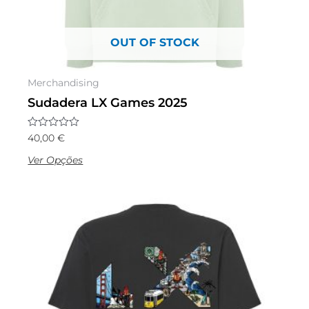
on
the
OUT OF STOCK
product
page
Merchandising
Sudadera LX Games 2025
Avaliação
40,00
€
0
de
Ver Opções
5
This
product
has
multiple
variants.
The