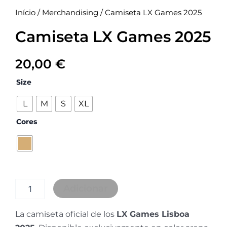
Início
/
Merchandising
/ Camiseta LX Games 2025
Camiseta LX Games 2025
20,00
€
Quantidade
Size
de
Camiseta
L
M
S
XL
LX
Games
Cores
2025
Adicionar
La camiseta oficial de los
LX Games Lisboa