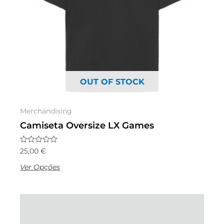
options
may
be
chosen
on
the
OUT OF STOCK
product
page
Merchandising
Camiseta Oversize LX Games
Avaliação
25,00
€
0
de
Ver Opções
5